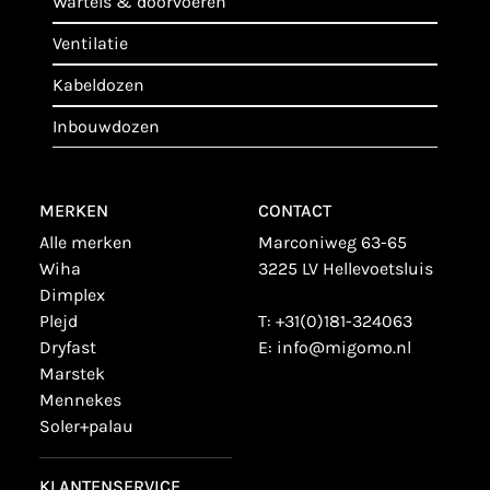
wartels & doorvoeren
ventilatie
kabeldozen
inbouwdozen
MERKEN
CONTACT
alle merken
Marconiweg 63-65
wiha
3225 LV Hellevoetsluis
dimplex
plejd
T:
+31(0)181-324063
dryfast
E:
info@migomo.nl
marstek
mennekes
soler+palau
KLANTENSERVICE