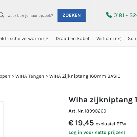
0181 - 3
ZOEKEN
lektrische verwarming
Draad en kabel
Verlichting
Sch
ppen
>
WIHA Tangen
>
WIHA Zijkniptang 160mm BASIC
wiha zijkniptan
Art .Nr.
18990260
€ 19,45
exclusief BTW
Log in voor netto prijzen!