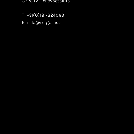
3225 LV Hellevoetsluis
T:
+31(0)181-324063
E:
info@migomo.nl