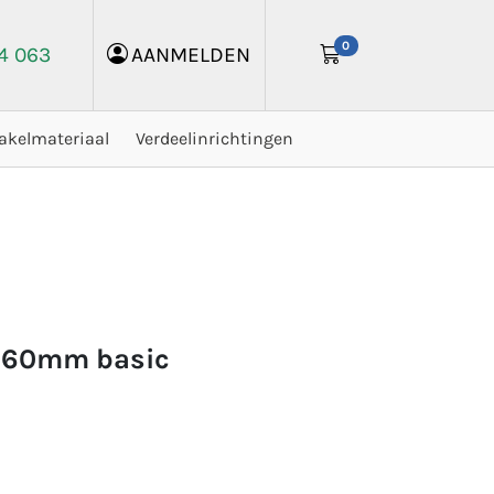
0
24 063
AANMELDEN
akelmateriaal
Verdeelinrichtingen
g 160mm basic