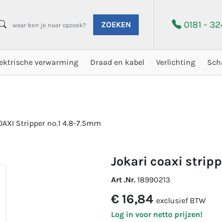
0181 - 3
ZOEKEN
lektrische verwarming
Draad en kabel
Verlichting
Sch
AXI Stripper no.1 4.8-7.5mm
jokari coaxi strip
Art .Nr.
18990213
€ 16,84
exclusief BTW
Log in voor netto prijzen!