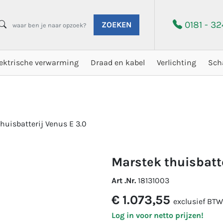
0181 - 3
ZOEKEN
lektrische verwarming
Draad en kabel
Verlichting
Sch
huisbatterij Venus E 3.0
marstek thuisbatt
Art .Nr.
18131003
€ 1.073,55
exclusief BTW
Log in voor netto prijzen!