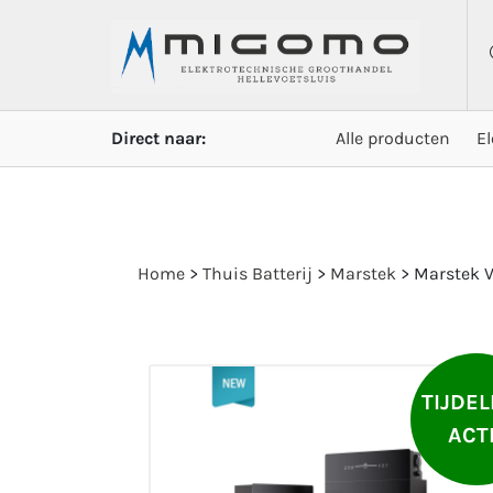
Direct naar:
Alle producten
E
Home
>
Thuis Batterij
>
Marstek
>
Marstek V
TIJDEL
ACT