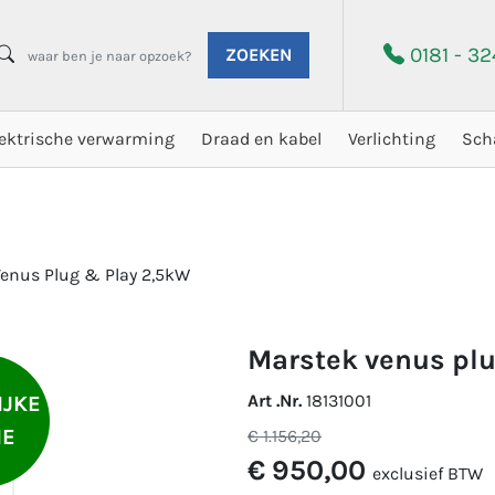
0181 - 3
ZOEKEN
lektrische verwarming
Draad en kabel
Verlichting
Sch
enus Plug & Play 2,5kW
marstek venus pl
Art .Nr.
18131001
IJKE
IE
€ 1.156,20
€ 950,00
exclusief BTW