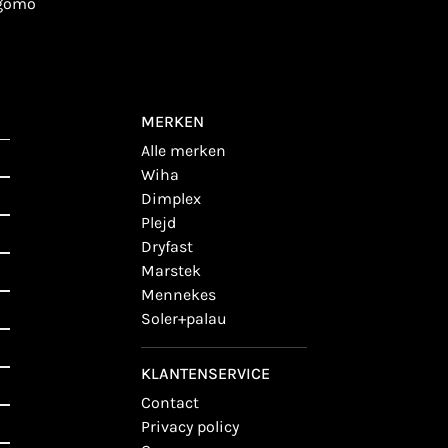
igomo
MERKEN
alle merken
wiha
dimplex
plejd
dryfast
marstek
mennekes
soler+palau
KLANTENSERVICE
contact
privacy policy