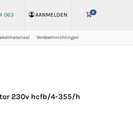
0
24 063
AANMELDEN
akelmateriaal
Verdeelinrichtingen
lator 230v hcfb/4-355/h