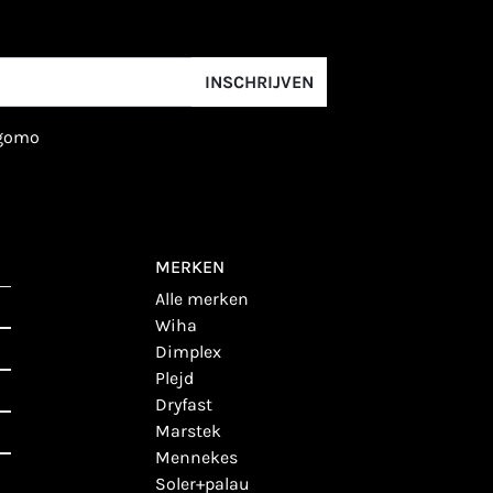
INSCHRIJVEN
igomo
MERKEN
alle merken
wiha
dimplex
plejd
dryfast
marstek
mennekes
soler+palau