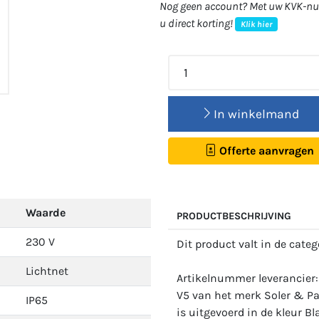
Nog geen account? Met uw KVK-num
u direct korting!
Klik hier
In winkelmand
Offerte aanvragen
Waarde
PRODUCTBESCHRIJVING
230 V
Dit product valt in de cate
Lichtnet
Artikelnummer leverancie
V5 van het merk Soler & Pal
IP65
is uitgevoerd in de kleur Bl