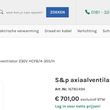
0181 - 3
ZOEKEN
lektrische verwarming
Draad en kabel
Verlichting
Sch
ventilator 230V HCFB/4-355/H
s&p axiaalventi
Art .Nr.
16780494
€ 701,00
exclusief BTW
Log in voor netto prijzen!