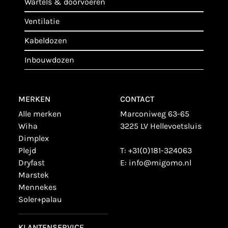
wartels & doorvoeren
ventilatie
kabeldozen
inbouwdozen
MERKEN
CONTACT
alle merken
Marconiweg 63-65
wiha
3225 LV Hellevoetsluis
dimplex
plejd
T:
+31(0)181-324063
dryfast
E:
info@migomo.nl
marstek
mennekes
soler+palau
KLANTENSERVICE