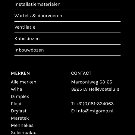
installatiematerialen
wartels & doorvoeren
ventilatie
kabeldozen
inbouwdozen
MERKEN
CONTACT
alle merken
Marconiweg 63-65
wiha
3225 LV Hellevoetsluis
dimplex
plejd
T:
+31(0)181-324063
dryfast
E:
info@migomo.nl
marstek
mennekes
soler+palau