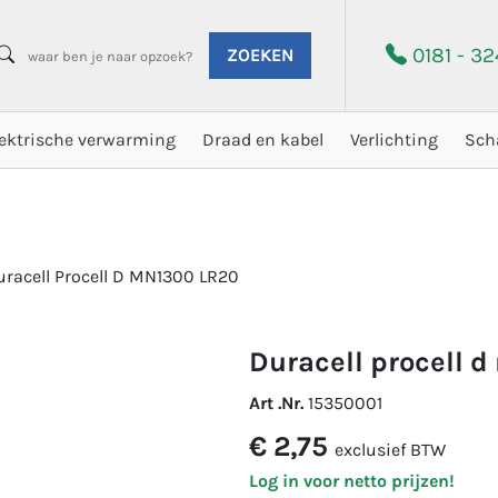
0181 - 3
ZOEKEN
lektrische verwarming
Draad en kabel
Verlichting
Sch
uracell Procell D MN1300 LR20
duracell procell 
Art .Nr.
15350001
€ 2,75
exclusief BTW
Log in voor netto prijzen!