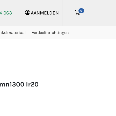
0
24 063
AANMELDEN
akelmateriaal
Verdeelinrichtingen
d mn1300 lr20