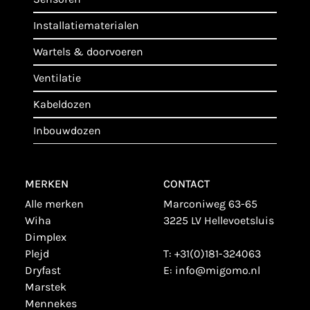
installatiematerialen
wartels & doorvoeren
ventilatie
kabeldozen
inbouwdozen
MERKEN
CONTACT
alle merken
Marconiweg 63-65
wiha
3225 LV Hellevoetsluis
dimplex
plejd
T:
+31(0)181-324063
dryfast
E:
info@migomo.nl
marstek
mennekes