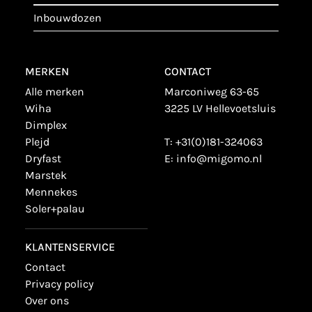
inbouwdozen
MERKEN
CONTACT
alle merken
Marconiweg 63-65
wiha
3225 LV Hellevoetsluis
dimplex
plejd
T:
+31(0)181-324063
dryfast
E:
info@migomo.nl
marstek
mennekes
soler+palau
KLANTENSERVICE
contact
privacy policy
over ons