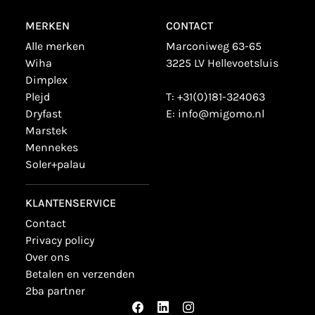
MERKEN
CONTACT
alle merken
Marconiweg 63-65
wiha
3225 LV Hellevoetsluis
dimplex
plejd
T:
+31(0)181-324063
dryfast
E:
info@migomo.nl
marstek
mennekes
soler+palau
KLANTENSERVICE
contact
privacy policy
over ons
betalen en verzenden
2ba partner