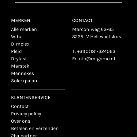
MERKEN
CONTACT
alle merken
Marconiweg 63-65
wiha
3225 LV Hellevoetsluis
dimplex
plejd
T:
+31(0)181-324063
dryfast
E:
info@migomo.nl
marstek
mennekes
soler+palau
KLANTENSERVICE
contact
privacy policy
over ons
betalen en verzenden
2ba partner