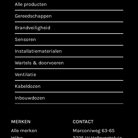
alle producten
gereedschappen
brandveiligheid
sensoren
installatiematerialen
wartels & doorvoeren
ventilatie
kabeldozen
inbouwdozen
MERKEN
CONTACT
alle merken
Marconiweg 63-65
wiha
3225 LV Hellevoetsluis