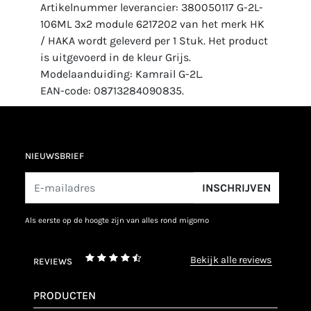
Artikelnummer leverancier: 380050117 G-2L-
106ML 3x2 module 6217202 van het merk HK
/ HAKA wordt geleverd per 1 Stuk. Het product
is uitgevoerd in de kleur Grijs.
Modelaanduiding: Kamrail G-2L.
EAN-code: 08713284090835.
NIEUWSBRIEF
INSCHRIJVEN
als eerste op de hoogte zijn van alles rond migomo
bekijk alle reviews
REVIEWS
PRODUCTEN