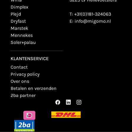
dimplex
plejd
T:
+31(0)181-324063
dryfast
E:
info@migomo.nl
marstek
mennekes
soler+palau
KLANTENSERVICE
contact
privacy policy
over ons
betalen en verzenden
2ba partner