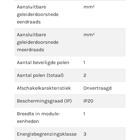
Aansluitbare
mm²
geleiderdoorsnede
eendraads
Aansluitbare
mm²
geleiderdoorsnede
meerdraads
Aantal beveiligde polen
1
Aantal polen (totaal)
2
Afschakelkarakteristiek
Onvertraagd
Beschermingsgraad (IP)
IP20
Breedte in module-
1
eenheden
Energiebegrenzingsklasse
3