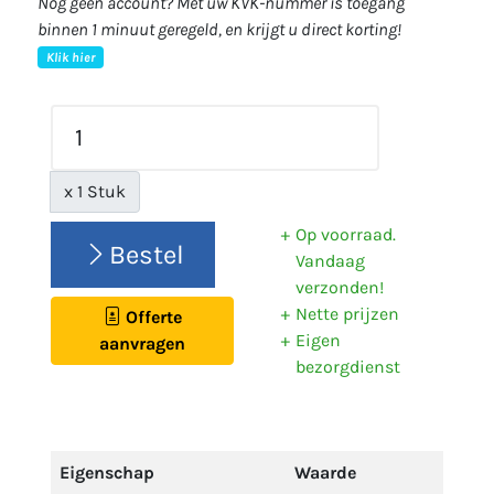
Nog geen account? Met uw KVK-nummer is toegang
binnen 1 minuut geregeld, en krijgt u direct korting!
Klik hier
x 1 Stuk
Op voorraad.
Bestel
Vandaag
verzonden!
Nette prijzen
Offerte
Eigen
aanvragen
bezorgdienst
Eigenschap
Waarde