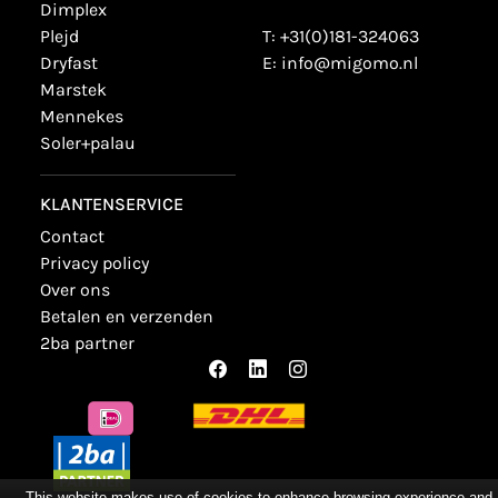
dimplex
plejd
T:
+31(0)181-324063
dryfast
E:
info@migomo.nl
marstek
mennekes
soler+palau
KLANTENSERVICE
contact
privacy policy
over ons
betalen en verzenden
2ba partner
This website makes use of cookies to enhance browsing experience and