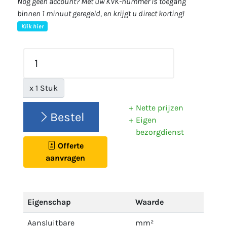
Nog geen account? Met uw KVK-nummer is toegang
binnen 1 minuut geregeld, en krijgt u direct korting!
Klik hier
x 1 Stuk
Nette prijzen
Bestel
Eigen
bezorgdienst
Offerte
aanvragen
Eigenschap
Waarde
Aansluitbare
mm²