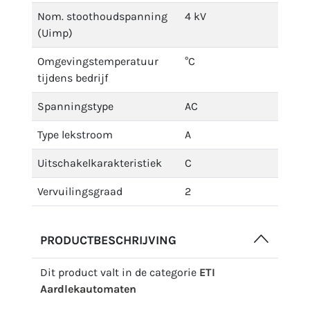
Nom. stoothoudspanning
4 kV
(Uimp)
Omgevingstemperatuur
°C
tijdens bedrijf
Spanningstype
AC
Type lekstroom
A
Uitschakelkarakteristiek
C
Vervuilingsgraad
2
PRODUCTBESCHRIJVING
Dit product valt in de categorie
ETI
Aardlekautomaten