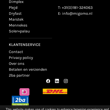
dimplex
plejd
T:
+31(0)181-324063
dryfast
E:
info@migomo.nl
marstek
mennekes
soler+palau
KLANTENSERVICE
contact
privacy policy
over ons
betalen en verzenden
2ba partner
This website makes use of cookies to enhance browsing experience and