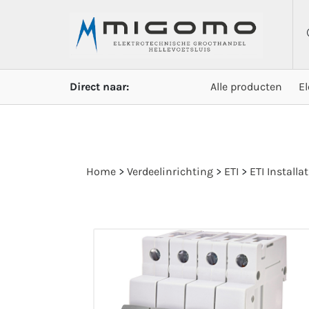
Direct naar:
Alle producten
E
Home
>
Verdeelinrichting
>
ETI
>
ETI Install