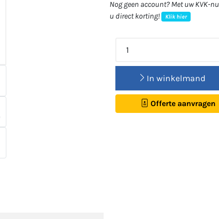
Nog geen account? Met uw KVK-num
u direct korting!
Klik hier
In winkelmand
Offerte aanvragen