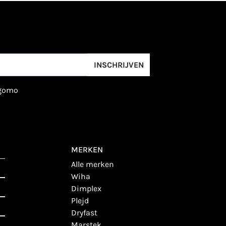
INSCHRIJVEN
igomo
MERKEN
alle merken
wiha
dimplex
plejd
dryfast
marstek