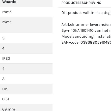
Waarde
PRODUCTBESCHRIJVING
mm²
Dit product valt in de cate
mm²
Artikelnummer leverancier:
3p+n 10kA 1901410 van het m
Modelaanduiding: Installat
3
EAN-code: 03838895919483
4
IP20
4
3
Hz
0.51
69 mm