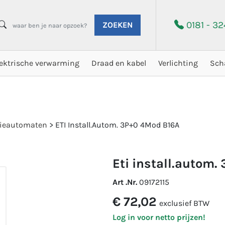
0181 - 3
ZOEKEN
lektrische verwarming
Draad en kabel
Verlichting
Sch
atieautomaten
>
ETI Install.Autom. 3P+0 4Mod B16A
eti install.autom
Art .Nr.
09172115
€ 72,02
exclusief BTW
Log in voor netto prijzen!