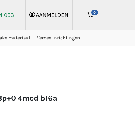
0
24 063
AANMELDEN
akelmateriaal
Verdeelinrichtingen
. 3p+0 4mod b16a