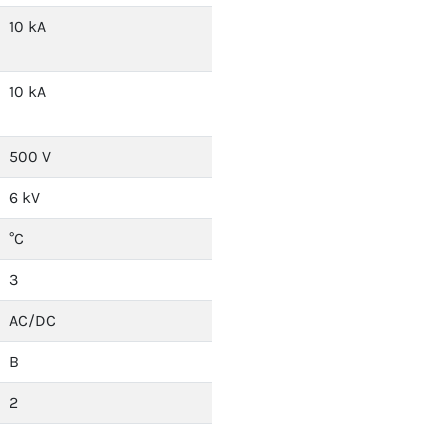
10 kA
10 kA
500 V
6 kV
°C
3
AC/DC
B
2