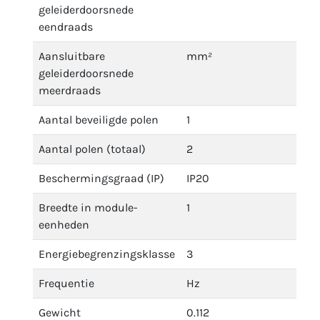
geleiderdoorsnede
eendraads
Aansluitbare
mm²
geleiderdoorsnede
meerdraads
Aantal beveiligde polen
1
Aantal polen (totaal)
2
Beschermingsgraad (IP)
IP20
Breedte in module-
1
eenheden
Energiebegrenzingsklasse
3
Frequentie
Hz
Gewicht
0.112