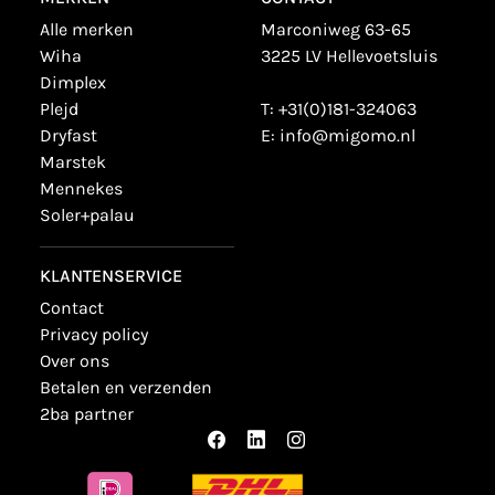
alle merken
Marconiweg 63-65
wiha
3225 LV Hellevoetsluis
dimplex
plejd
T:
+31(0)181-324063
dryfast
E:
info@migomo.nl
marstek
mennekes
soler+palau
KLANTENSERVICE
contact
privacy policy
over ons
betalen en verzenden
2ba partner