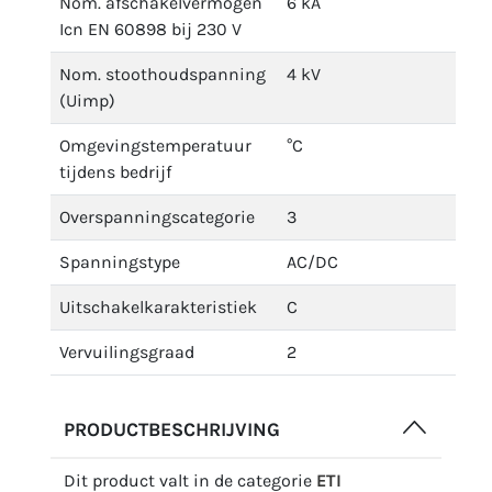
Nom. afschakelvermogen
6 kA
Icn EN 60898 bij 230 V
Nom. stoothoudspanning
4 kV
(Uimp)
Omgevingstemperatuur
°C
tijdens bedrijf
Overspanningscategorie
3
Spanningstype
AC/DC
Uitschakelkarakteristiek
C
Vervuilingsgraad
2
PRODUCTBESCHRIJVING
Dit product valt in de categorie
ETI