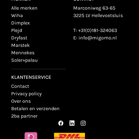
alle merken
Marconiweg 63-65
wiha
3225 LV Hellevoetsluis
dimplex
plejd
T:
+31(0)181-324063
dryfast
E:
info@migomo.nl
marstek
mennekes
soler+palau
KLANTENSERVICE
contact
privacy policy
over ons
betalen en verzenden
2ba partner