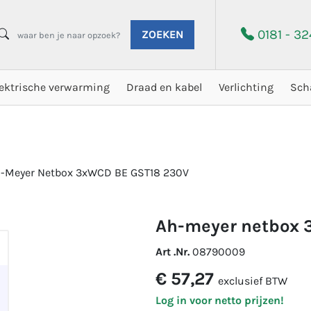
0181 - 3
ZOEKEN
lektrische verwarming
Draad en kabel
Verlichting
Sch
-Meyer Netbox 3xWCD BE GST18 230V
ah-meyer netbox 
Art .Nr.
08790009
€ 57,27
exclusief BTW
Log in voor netto prijzen!