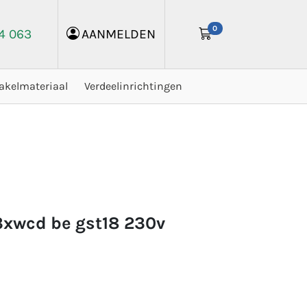
0
24 063
AANMELDEN
akelmateriaal
Verdeelinrichtingen
3xwcd be gst18 230v