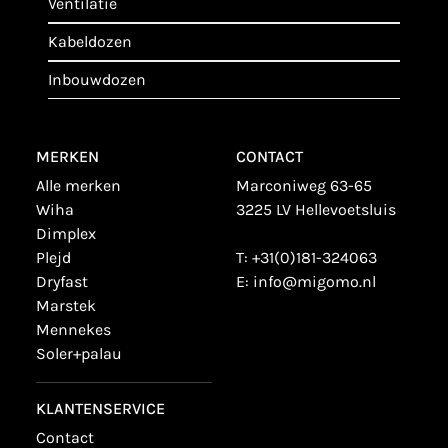
ventilatie
kabeldozen
inbouwdozen
MERKEN
CONTACT
alle merken
Marconiweg 63-65
wiha
3225 LV Hellevoetsluis
dimplex
plejd
T:
+31(0)181-324063
dryfast
E:
info@migomo.nl
marstek
mennekes
soler+palau
KLANTENSERVICE
contact