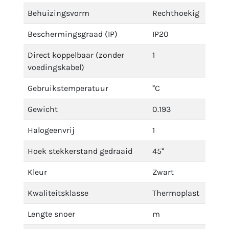
Behuizingsvorm
Rechthoekig
Beschermingsgraad (IP)
IP20
Direct koppelbaar (zonder
1
voedingskabel)
Gebruikstemperatuur
°C
Gewicht
0.193
Halogeenvrij
1
Hoek stekkerstand gedraaid
45°
Kleur
Zwart
Kwaliteitsklasse
Thermoplast
Lengte snoer
m