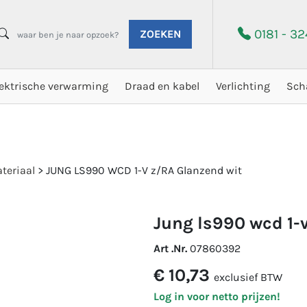
0181 - 3
ZOEKEN
lektrische verwarming
Draad en kabel
Verlichting
Sch
teriaal
>
JUNG LS990 WCD 1-V z/RA Glanzend wit
jung ls990 wcd 1-
Art .Nr.
07860392
€ 10,73
exclusief BTW
Log in voor netto prijzen!