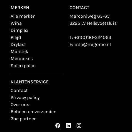
MERKEN
CONTACT
alle merken
Marconiweg 63-65
wiha
3225 LV Hellevoetsluis
dimplex
plejd
T:
+31(0)181-324063
dryfast
E:
info@migomo.nl
marstek
mennekes
soler+palau
KLANTENSERVICE
contact
privacy policy
over ons
betalen en verzenden
2ba partner