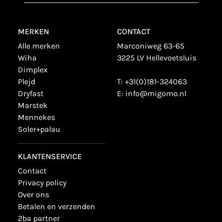
MERKEN
CONTACT
alle merken
Marconiweg 63-65
wiha
3225 LV Hellevoetsluis
dimplex
plejd
T:
+31(0)181-324063
dryfast
E:
info@migomo.nl
marstek
mennekes
soler+palau
KLANTENSERVICE
contact
privacy policy
over ons
betalen en verzenden
2ba partner