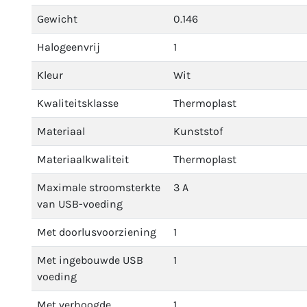
Gewicht
0.146
Halogeenvrij
1
Kleur
Wit
Kwaliteitsklasse
Thermoplast
Materiaal
Kunststof
Materiaalkwaliteit
Thermoplast
Maximale stroomsterkte
3 A
van USB-voeding
Met doorlusvoorziening
1
Met ingebouwde USB
1
voeding
Met verhoogde
1