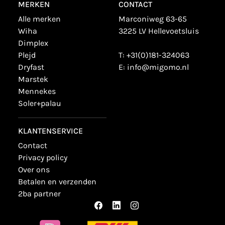
MERKEN
CONTACT
alle merken
Marconiweg 63-65
wiha
3225 LV Hellevoetsluis
dimplex
plejd
T:
+31(0)181-324063
dryfast
E:
info@migomo.nl
marstek
mennekes
soler+palau
KLANTENSERVICE
contact
privacy policy
over ons
betalen en verzenden
2ba partner