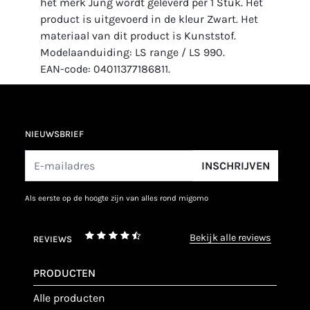
het merk Jung wordt geleverd per 1 Stuk. Het
product is uitgevoerd in de kleur Zwart. Het
materiaal van dit product is Kunststof.
Modelaanduiding: LS range / LS 990.
EAN-code: 04011377186811.
NIEUWSBRIEF
INSCHRIJVEN
als eerste op de hoogte zijn van alles rond migomo
bekijk alle reviews
REVIEWS
PRODUCTEN
alle producten