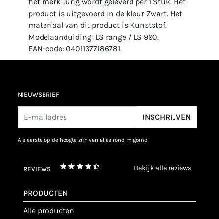
het merk Jung wordt geleverd per 1 Stuk. Het
product is uitgevoerd in de kleur Zwart. Het
materiaal van dit product is Kunststof.
Modelaanduiding: LS range / LS 990.
EAN-code: 04011377186781.
NIEUWSBRIEF
INSCHRIJVEN
als eerste op de hoogte zijn van alles rond migomo
bekijk alle reviews
REVIEWS
PRODUCTEN
alle producten