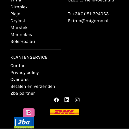
dimplex
plejd
T:
+31(0)181-324063
dryfast
E:
info@migomo.nl
marstek
mennekes
soler+palau
KLANTENSERVICE
contact
privacy policy
over ons
betalen en verzenden
2ba partner