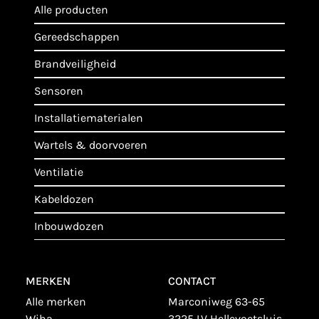
alle producten
gereedschappen
brandveiligheid
sensoren
installatiematerialen
wartels & doorvoeren
ventilatie
kabeldozen
inbouwdozen
MERKEN
CONTACT
alle merken
Marconiweg 63-65
wiha
3225 LV Hellevoetsluis