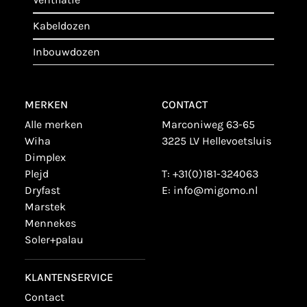
kabeldozen
inbouwdozen
MERKEN
CONTACT
alle merken
Marconiweg 63-65
wiha
3225 LV Hellevoetsluis
dimplex
plejd
T:
+31(0)181-324063
dryfast
E:
info@migomo.nl
marstek
mennekes
soler+palau
KLANTENSERVICE
contact