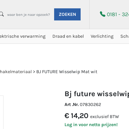
0181 - 3
ZOEKEN
lektrische verwarming
Draad en kabel
Verlichting
Sch
hakelmateriaal
>
BJ FUTURE Wisselwip Mat wit
bj future wisselw
Art .Nr.
07830262
€ 14,20
exclusief BTW
Log in voor netto prijzen!