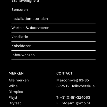
brandveiligheid
sensoren
installatiematerialen
wartels & doorvoeren
ventilatie
kabeldozen
inbouwdozen
MERKEN
CONTACT
alle merken
Marconiweg 63-65
wiha
3225 LV Hellevoetsluis
dimplex
plejd
T:
+31(0)181-324063
dryfast
E:
info@migomo.nl