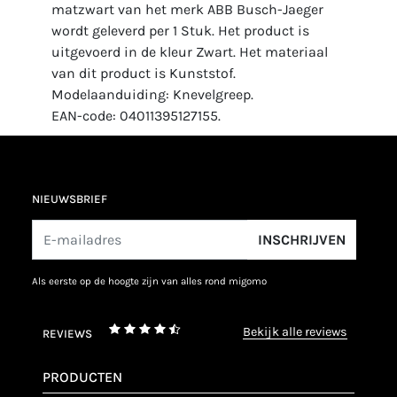
matzwart van het merk ABB Busch-Jaeger
wordt geleverd per 1 Stuk. Het product is
uitgevoerd in de kleur Zwart. Het materiaal
van dit product is Kunststof.
Modelaanduiding: Knevelgreep.
EAN-code: 04011395127155.
NIEUWSBRIEF
INSCHRIJVEN
als eerste op de hoogte zijn van alles rond migomo
bekijk alle reviews
REVIEWS
PRODUCTEN