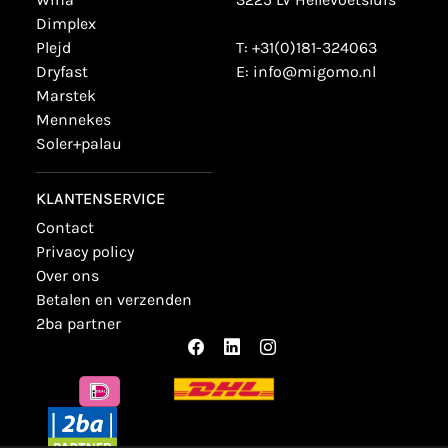
dimplex
plejd
T:
+31(0)181-324063
dryfast
E:
info@migomo.nl
marstek
mennekes
soler+palau
KLANTENSERVICE
contact
privacy policy
over ons
betalen en verzenden
2ba partner