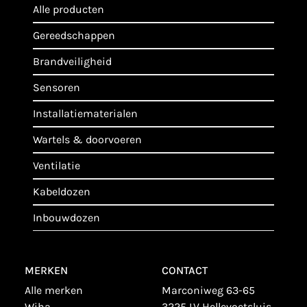
alle producten
gereedschappen
brandveiligheid
sensoren
installatiematerialen
wartels & doorvoeren
ventilatie
kabeldozen
inbouwdozen
MERKEN
CONTACT
alle merken
Marconiweg 63-65
wiha
3225 LV Hellevoetsluis