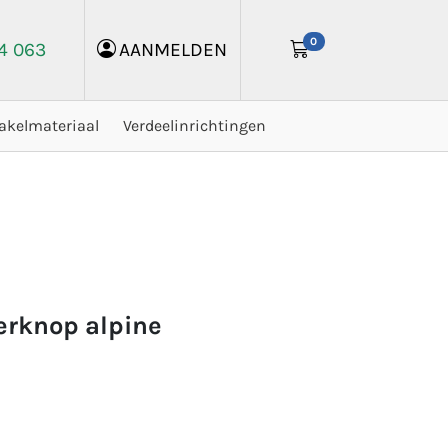
0
24 063
AANMELDEN
akelmateriaal
Verdeelinrichtingen
erknop alpine