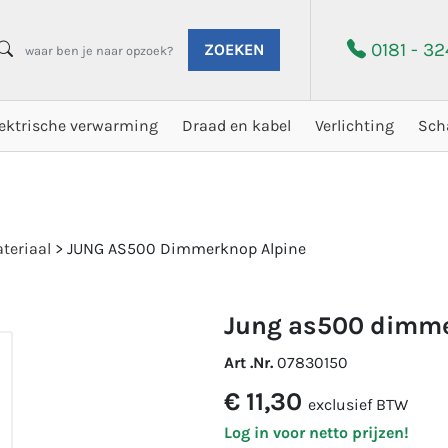
0181 - 3
ZOEKEN
lektrische verwarming
Draad en kabel
Verlichting
Sch
teriaal
>
JUNG AS500 Dimmerknop Alpine
jung as500 dimm
Art .Nr.
07830150
€ 11,30
exclusief BTW
Log in voor netto prijzen!