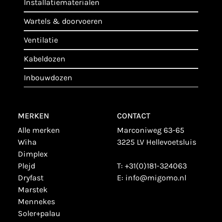
installatiematerialen
wartels & doorvoeren
ventilatie
kabeldozen
inbouwdozen
MERKEN
CONTACT
alle merken
Marconiweg 63-65
wiha
3225 LV Hellevoetsluis
dimplex
plejd
T:
+31(0)181-324063
dryfast
E:
info@migomo.nl
marstek
mennekes
soler+palau