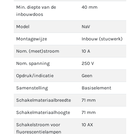
Min. diepte van de
40 mm
inbouwdoos
Model
NaV
Montagewijze
Inbouw (stucwerk)
Nom. (meet)stroom
10 A
Nom. spanning
250 V
Opdruk/indicatie
Geen
Samenstelling
Basiselement
Schakelmateriaalbreedte
71 mm
Schakelmateriaalhoogte
71 mm
Schakelstroom voor
10 AX
fluorescentielampen