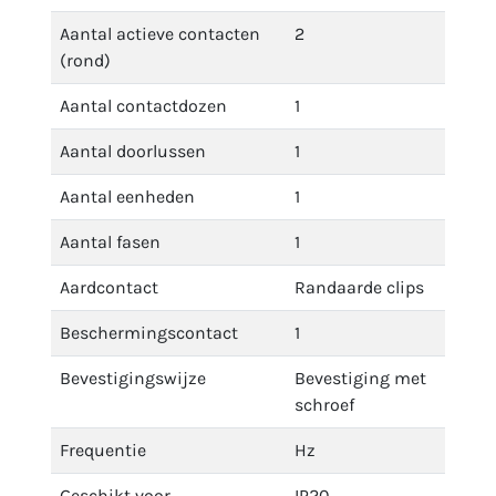
Aantal actieve contacten
2
(rond)
Aantal contactdozen
1
Aantal doorlussen
1
Aantal eenheden
1
Aantal fasen
1
Aardcontact
Randaarde clips
Beschermingscontact
1
Bevestigingswijze
Bevestiging met
schroef
Frequentie
Hz
Geschikt voor
IP20