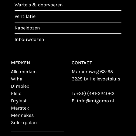
wartels & doorvoeren
ventilatie
kabeldozen
inbouwdozen
MERKEN
CONTACT
alle merken
Marconiweg 63-65
wiha
3225 LV Hellevoetsluis
dimplex
plejd
T:
+31(0)181-324063
dryfast
E:
info@migomo.nl
marstek
mennekes
soler+palau