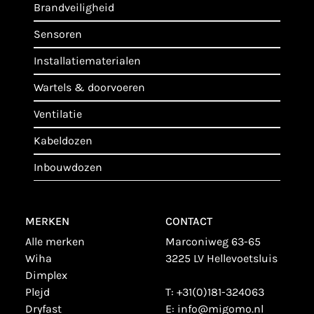
brandveiligheid
sensoren
installatiematerialen
wartels & doorvoeren
ventilatie
kabeldozen
inbouwdozen
MERKEN
CONTACT
alle merken
Marconiweg 63-65
wiha
3225 LV Hellevoetsluis
dimplex
plejd
T:
+31(0)181-324063
dryfast
E:
info@migomo.nl