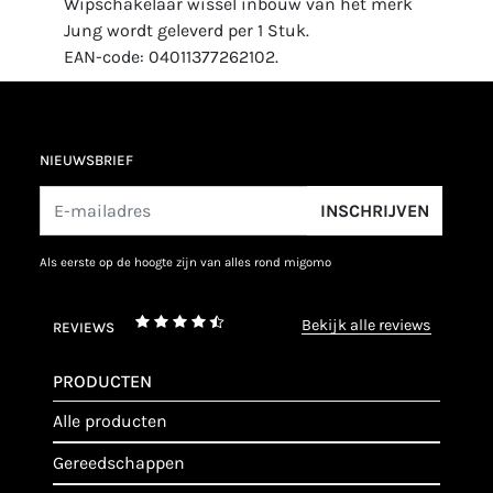
Wipschakelaar wissel inbouw van het merk
Jung wordt geleverd per 1 Stuk.
EAN-code: 04011377262102.
NIEUWSBRIEF
INSCHRIJVEN
als eerste op de hoogte zijn van alles rond migomo
bekijk alle reviews
REVIEWS
PRODUCTEN
alle producten
gereedschappen