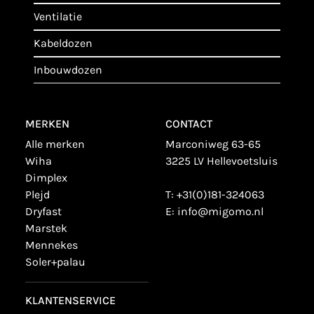
ventilatie
kabeldozen
inbouwdozen
MERKEN
CONTACT
alle merken
Marconiweg 63-65
wiha
3225 LV Hellevoetsluis
dimplex
plejd
T:
+31(0)181-324063
dryfast
E:
info@migomo.nl
marstek
mennekes
soler+palau
KLANTENSERVICE