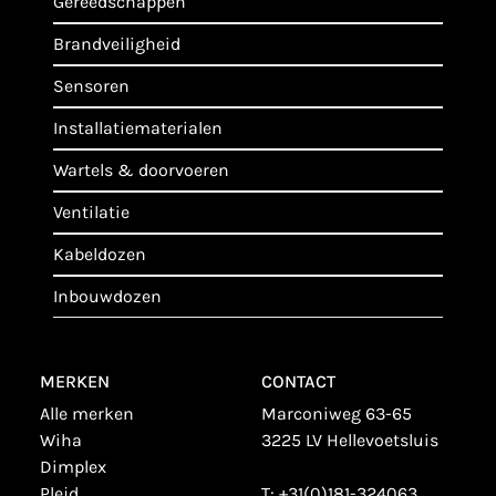
gereedschappen
brandveiligheid
sensoren
installatiematerialen
wartels & doorvoeren
ventilatie
kabeldozen
inbouwdozen
MERKEN
CONTACT
alle merken
Marconiweg 63-65
wiha
3225 LV Hellevoetsluis
dimplex
plejd
T:
+31(0)181-324063