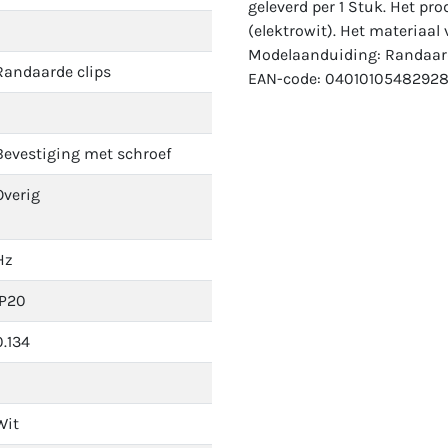
geleverd per 1 Stuk. Het pr
(elektrowit). Het materiaal 
Modelaanduiding: Randaard
Randaarde clips
EAN-code: 04010105482928
Bevestiging met schroef
Overig
Hz
IP20
0.134
Wit