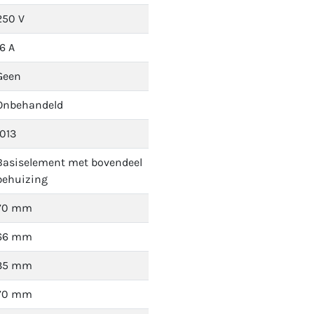
250 V
16 A
Geen
Onbehandeld
1013
Basiselement met bovendeel
behuizing
70 mm
66 mm
35 mm
70 mm