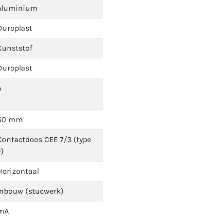
Aluminium
Duroplast
Kunststof
Duroplast
A
50 mm
Contactdoos CEE 7/3 (type
F)
Horizontaal
Inbouw (stucwerk)
mA