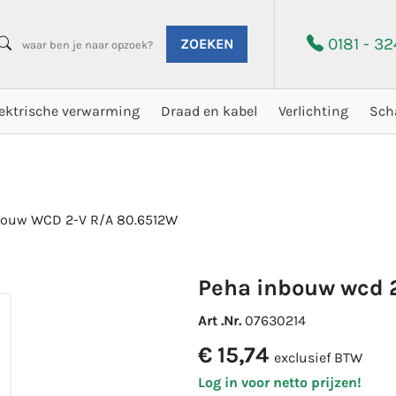
0181 - 3
ZOEKEN
lektrische verwarming
Draad en kabel
Verlichting
Sch
bouw WCD 2-V R/A 80.6512W
peha inbouw wcd 
Art .Nr.
07630214
€ 15,74
exclusief BTW
Log in voor netto prijzen!