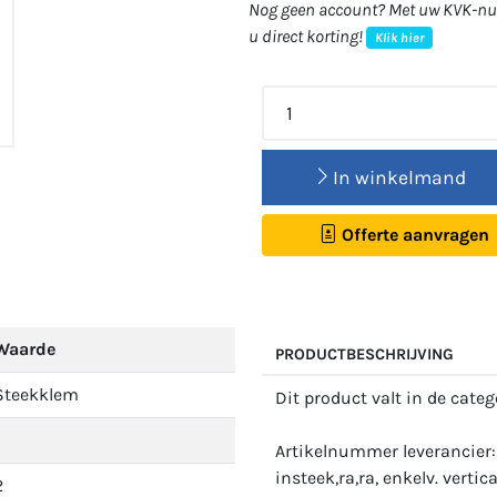
Nog geen account? Met uw KVK-num
u direct korting!
Klik hier
In winkelmand
Offerte aanvragen
Waarde
PRODUCTBESCHRIJVING
Steekklem
Dit product valt in de cate
Artikelnummer leverancier
insteek,ra,ra, enkelv. vert
2