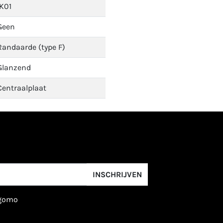
IK01
Geen
Randaarde (type F)
Glanzend
Centraalplaat
INSCHRIJVEN
igomo