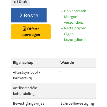
x 1 Stuk
Op voorraad!
Bestel
Morgen
verzonden.
Nette prijzen
Offerte
Eigen
aanvragen
bezorgdienst
Eigenschap
Waarde
Aftastsymbool /
1
barrièrevrij
Antibacteriële
1
behandeling
Bevestigingswijze
Schroefbevestiging