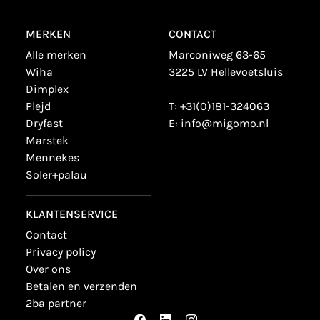
MERKEN
CONTACT
alle merken
Marconiweg 63-65
wiha
3225 LV Hellevoetsluis
dimplex
plejd
T:
+31(0)181-324063
dryfast
E:
info@migomo.nl
marstek
mennekes
soler+palau
KLANTENSERVICE
contact
privacy policy
over ons
betalen en verzenden
2ba partner