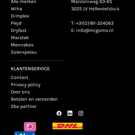
alle merken
Marconiweg 63-65
wiha
3225 LV Hellevoetsluis
dimplex
plejd
T:
+31(0)181-324063
dryfast
E:
info@migomo.nl
marstek
mennekes
soler+palau
KLANTENSERVICE
contact
privacy policy
over ons
betalen en verzenden
2ba partner