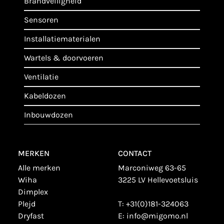
brandveiligheid
sensoren
installatiematerialen
wartels & doorvoeren
ventilatie
kabeldozen
inbouwdozen
MERKEN
CONTACT
alle merken
Marconiweg 63-65
wiha
3225 LV Hellevoetsluis
dimplex
plejd
T:
+31(0)181-324063
dryfast
E:
info@migomo.nl