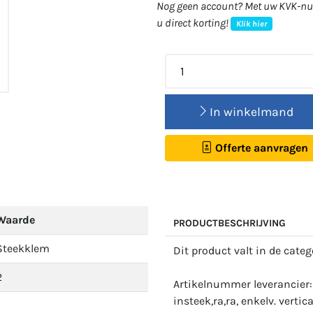
Nog geen account? Met uw KVK-num
u direct korting!
Klik hier
In winkelmand
Offerte aanvragen
Waarde
PRODUCTBESCHRIJVING
Steekklem
Dit product valt in de cate
2
Artikelnummer leverancier
insteek,ra,ra, enkelv. vert