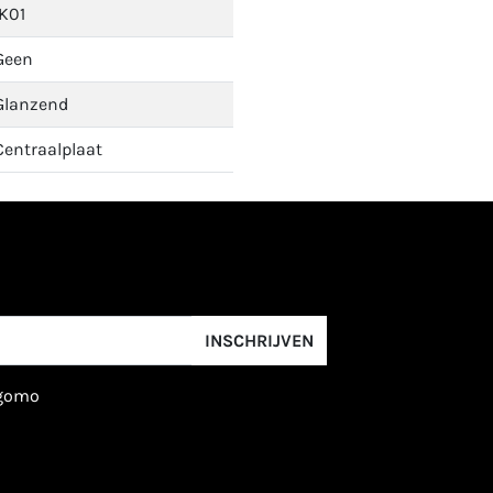
IK01
Geen
Glanzend
Centraalplaat
INSCHRIJVEN
igomo