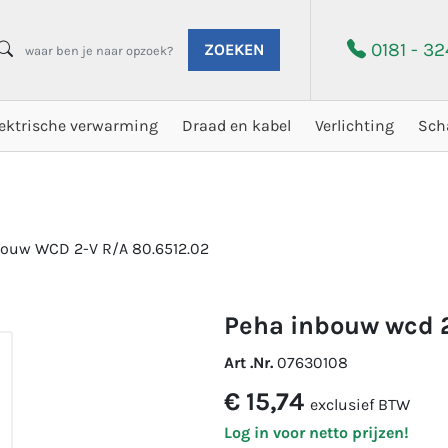
0181 - 3
ZOEKEN
lektrische verwarming
Draad en kabel
Verlichting
Sch
ouw WCD 2-V R/A 80.6512.02
peha inbouw wcd 
Art .Nr.
07630108
€ 15,74
exclusief BTW
Log in voor netto prijzen!