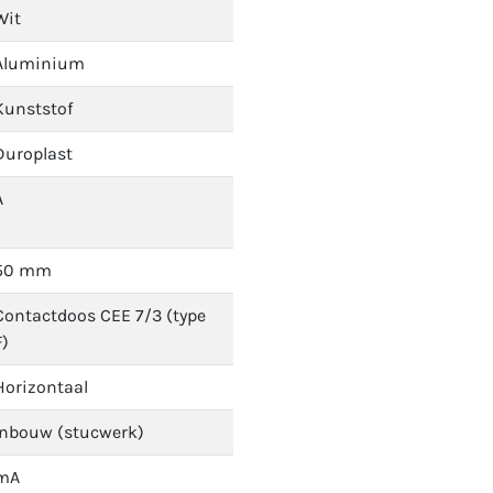
Wit
Aluminium
Kunststof
Duroplast
A
50 mm
Contactdoos CEE 7/3 (type
F)
Horizontaal
Inbouw (stucwerk)
mA