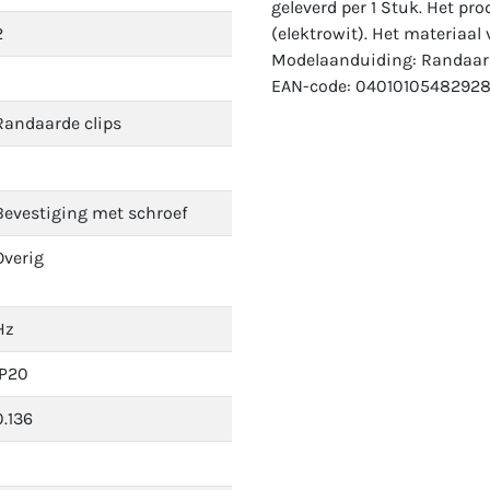
geleverd per 1 Stuk. Het pr
2
(elektrowit). Het materiaal 
Modelaanduiding: Randaard
EAN-code: 04010105482928
Randaarde clips
Bevestiging met schroef
Overig
Hz
IP20
0.136