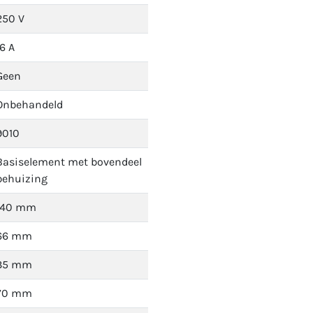
250 V
16 A
Geen
Onbehandeld
9010
Basiselement met bovendeel
behuizing
140 mm
66 mm
35 mm
70 mm