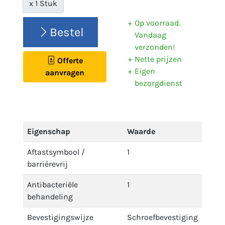
x 1 Stuk
Op voorraad.
Bestel
Vandaag
verzonden!
Nette prijzen
Offerte
Eigen
aanvragen
bezorgdienst
Eigenschap
Waarde
Aftastsymbool /
1
barrièrevrij
Antibacteriële
1
behandeling
Bevestigingswijze
Schroefbevestiging