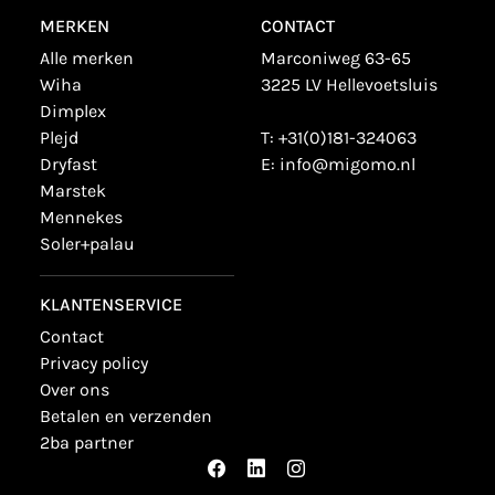
MERKEN
CONTACT
alle merken
Marconiweg 63-65
wiha
3225 LV Hellevoetsluis
dimplex
plejd
T:
+31(0)181-324063
dryfast
E:
info@migomo.nl
marstek
mennekes
soler+palau
KLANTENSERVICE
contact
privacy policy
over ons
betalen en verzenden
2ba partner