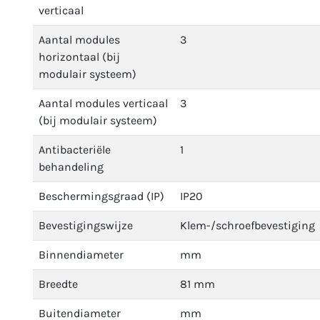
verticaal
Aantal modules
3
horizontaal (bij
modulair systeem)
Aantal modules verticaal
3
(bij modulair systeem)
Antibacteriële
1
behandeling
Beschermingsgraad (IP)
IP20
Bevestigingswijze
Klem-/schroefbevestiging
Binnendiameter
mm
Breedte
81 mm
Buitendiameter
mm