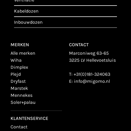
kabeldozen
inbouwdozen
MERKEN
CONTACT
alle merken
Marconiweg 63-65
wiha
3225 LV Hellevoetsluis
dimplex
plejd
T:
+31(0)181-324063
dryfast
E:
info@migomo.nl
marstek
mennekes
soler+palau
KLANTENSERVICE
contact