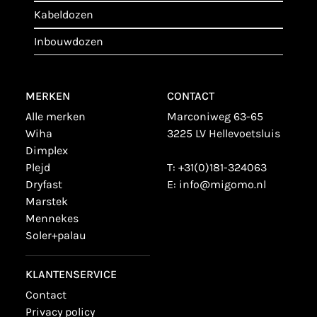
kabeldozen
inbouwdozen
MERKEN
CONTACT
alle merken
Marconiweg 63-65
wiha
3225 LV Hellevoetsluis
dimplex
plejd
T:
+31(0)181-324063
dryfast
E:
info@migomo.nl
marstek
mennekes
soler+palau
KLANTENSERVICE
contact
privacy policy