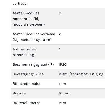
verticaal
Aantal modules
3
horizontaal (bij
modulair systeem)
Aantal modules verticaal
3
(bij modulair systeem)
Antibacteriële
1
behandeling
Beschermingsgraad (IP)
IP20
Bevestigingswijze
Klem-/schroefbevestiging
Binnendiameter
mm
Breedte
81 mm
Buitendiameter
mm