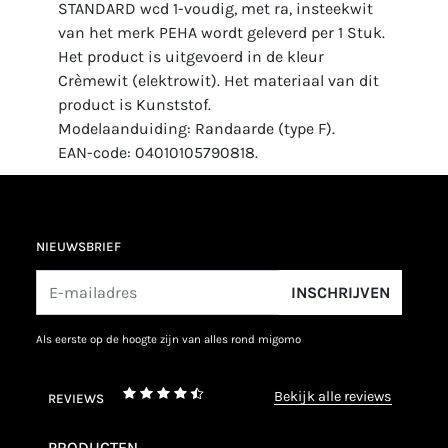
STANDARD wcd 1-voudig, met ra, insteekwit
van het merk PEHA wordt geleverd per 1 Stuk.
Het product is uitgevoerd in de kleur
Crèmewit (elektrowit). Het materiaal van dit
product is Kunststof.
Modelaanduiding: Randaarde (type F).
EAN-code: 04010105790818.
NIEUWSBRIEF
INSCHRIJVEN
als eerste op de hoogte zijn van alles rond migomo
bekijk alle reviews
REVIEWS
PRODUCTEN