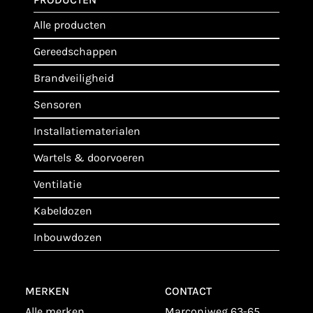
alle producten
gereedschappen
brandveiligheid
sensoren
installatiematerialen
wartels & doorvoeren
ventilatie
kabeldozen
inbouwdozen
MERKEN
CONTACT
alle merken
Marconiweg 63-65