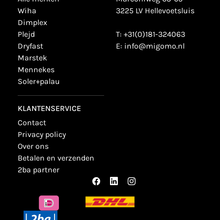
wiha
3225 LV Hellevoetsluis
dimplex
plejd
T:
+31(0)181-324063
dryfast
E:
info@migomo.nl
marstek
mennekes
soler+palau
KLANTENSERVICE
contact
privacy policy
over ons
betalen en verzenden
2ba partner