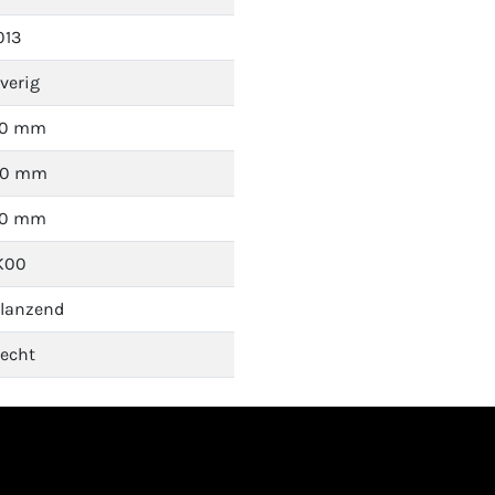
013
verig
70 mm
40 mm
70 mm
K00
lanzend
echt