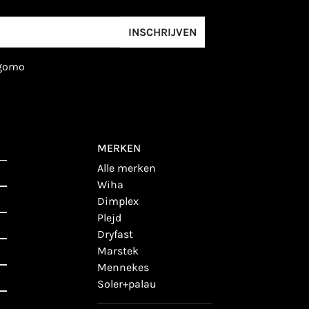
INSCHRIJVEN
igomo
MERKEN
alle merken
wiha
dimplex
plejd
dryfast
marstek
mennekes
soler+palau