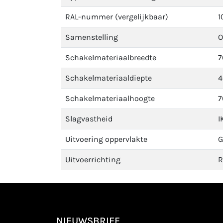
RAL-nummer (vergelijkbaar)
1
Samenstelling
O
Schakelmateriaalbreedte
Schakelmateriaaldiepte
Schakelmateriaalhoogte
Slagvastheid
I
Uitvoering oppervlakte
G
Uitvoerrichting
R
NIEUWSBRIEF