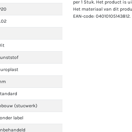
per 1 Stuk. Het product is u
P20
Het materiaal van dit produ
EAN-code: 04010105143812.
.02
it
unststof
uroplast
mm
tandard
nbouw (stucwerk)
onder label
nbehandeld