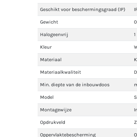
Geschikt voor beschermingsgraad (IP)
I
Gewicht
0
Halogeenvrij
1
Kleur
W
Materiaal
K
Materiaalkwaliteit
D
Min. diepte van de inbouwdoos
Model
S
Montagewijze
I
Opdrukveld
Z
Oppervlaktebescherming
O