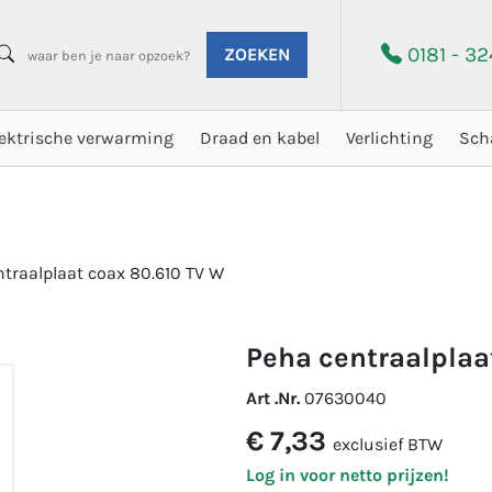
0181 - 3
ZOEKEN
lektrische verwarming
Draad en kabel
Verlichting
Sch
traalplaat coax 80.610 TV W
peha centraalplaa
Art .Nr.
07630040
€ 7,33
exclusief BTW
Log in voor netto prijzen!